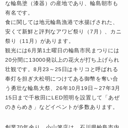
な輪島塗（漆器）の産地であり、輪島朝市も
有名です。
食に関しては地元輪島漁港で水揚げされた、
安くて新鮮と評判なアワビ祭り（7月）、カニ
祭り（11月）があります。
観光には6月第1土曜日の輪島市民まつりには
20分間に13000発以上の花火が打ち上げられ
壮観です。8月23～25日はキリコと呼ばれる
奉灯を担ぎ大松明につけてある御幣を奪い合
う勇壮な輪島大祭、26年10月19日～27年3月
15日まで千枚田にLED照明を設置して「あぜ
のきらめき」などイベントが多数あります。
創業70年余り、小山箸店は、石川県輪島市内