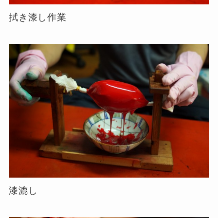
拭き漆し作業
漆漉し