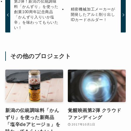
第2弾！新潟の伝統調味
料「かんずり」を使った
精密機械加工メーカーが
創業100周年記念商品
開発したアルミ削り出し
「かんずり入りいか塩
IDカードホルダー！
辛」を味わってもらいた
い！
その他のプロジェクト
新潟の伝統調味料「かん
覚醒映画第2弾 クラウド
ずり」を使った新商品
ファンディング
「塩辛deアヒージョ」を
2017年10月1日