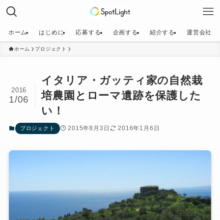
ホーム
はじめに
応募する
企画する
紹介する
運営会社
ホーム
プロジェクト
イタリア・ガッティ家の自然栽
2016
培農園とローマ遺跡を保護した
1/06
い！
2015年8月3日
2016年1月6日
プロジェクト