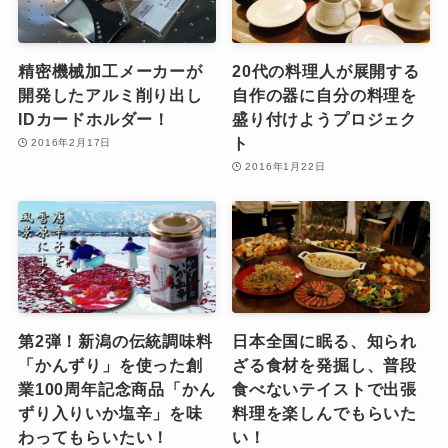
精密機械加工メーカーが
20代の料理人が展開する
開発したアルミ削り出し
自作の器に自分の料理を
IDカードホルダー！
盛り付けようプロジェク
ト
2016年2月17日
2016年1月22日
第2弾！新潟の伝統調味料
日本全国に眠る、知られ
「かんずり」を使った創
ざる食材を発掘し、普段
業100周年記念商品「かん
食べないテイストで出張
ずり入りいか塩辛」を味
料理を楽しんでもらいた
わってもらいたい！
い！