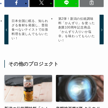
第2弾！新潟の伝統調味
日本全国に眠る、知られ
料「かんずり」を使った
ざる食材を発掘し、普段
創業100周年記念商品
食べないテイストで出張
「かんずり入りいか塩
料理を楽しんでもらいた
辛」を味わってもらいた
い！
い！
その他のプロジェクト